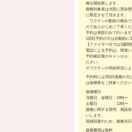
種を開始致します。
接種対象者は当院に受診歴
に限定させて頂きます。
ワクチンの配給の都合で
のであらかじめご了承くだ
予約は来院のみで行います
1回目予約の方は自動的に
【ファイザー社では3週間
電話による予約は、間違い
予約確定後のキャンセル、
ださい。
※ワクチンの供給状況によ
予約時には3回目接種の方
は接種券をご持参ください
接種曜日
月曜日、金曜日：19時〜
土曜日 ：12時〜
接種に関する質問、相談並
いします。
混雑回避のため、接種当日
接種費用は無料