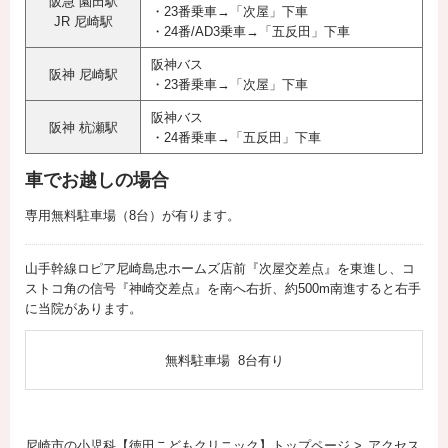
阪急 園田駅
・23番乗車→「次屋」下車
JR 尼崎駅
・24番/AD3乗車→「五反田」下車
阪神バス
阪神 尼崎駅
・23番乗車→「次屋」下車
阪神バス
阪神 杭瀬駅
・24番乗車→「五反田」下車
車でお越しの場合
専用無料駐車場（8台）が有ります。
山手幹線ロピア尼崎島忠ホームズ店前『次屋交差点』を東進し、コ
ストコ角の信号『神崎交差点』を南へ右折、約500m南進すると右手
に当院があります。
無料駐車場 8台有り
尼崎市の小児科【徳田こどもクリニック】トップページ
アクセス