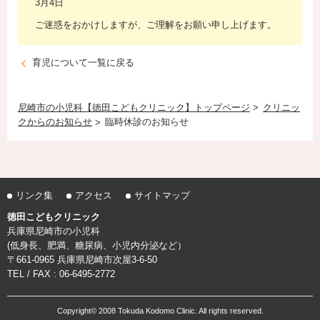
3月4日
ご迷惑をおかけしますが、ご理解をお願い申し上げます。
育児について一覧に戻る
尼崎市の小児科【徳田こどもクリニック】トップページ
クリニッ
クからのお知らせ
臨時休診のお知らせ
リンク集
アクセス
サイトマップ
徳田こどもクリニック
兵庫県尼崎市の小児科
(低身長、肥満、糖尿病、小児内分泌など）
〒661-0965 兵庫県尼崎市次屋3-6-50
TEL / FAX : 06-6495-2772
Copyright© 2008 Tokuda Kodomo Clinic. All rights reserved.