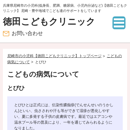
兵庫県尼崎市の小児科(低身長、肥満、糖尿病、小児内分泌など)【徳田こどもク
リニック】 尼崎・豊中地域でこども達のサポートをしています
徳田こどもクリニック
お問い合わせ
尼崎市の小児科【徳田こどもクリニック】トップページ
こどもの
病気について
とびひ
こどもの病気について
とびひ
とびひとは正式には、伝染性膿痂疹(でんせんせいのうかし
ん)といい、虫さされや汗も等ができて湿疹が悪化しやす
い、夏に多発する子供の皮膚病です。最近ではエアコンや
温水プール等の普及により、一年を通じてみられるように
なりました。