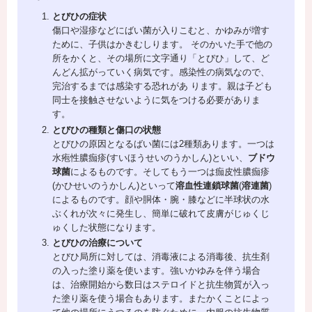
とびひの症状
傷口や湿疹などにばい菌が入りこむと、かゆみが増す
ために、子供はかきむしります。 そのかいた手で他の
所をかくと、その場所に文字通り「とびひ」して、ど
んどん拡がっていく病気です。感染性の病気なので、
完治するまでは感染する恐れがあ ります。親は子ども
同士を接触させないように気をつける必要がありま
す。
とびひの種類と傷口の状態
とびひの原因となるばい菌には2種類あります。一つは
水疱性膿痂疹(すいほうせいのうかしん)といい、
ブドウ
球菌
によるものです。そしてもう一つは痂皮性膿痂疹
(かひせいのうかしん)といって
溶血性連鎖球菌
(
溶連菌
)
によるものです。顔や胴体・腕・膝などに半球状の水
ぶくれが次々に発生し、簡単に破れて皮膚がじゅくじ
ゅくした状態になります。
とびひの治療について
とびひ局所に対しては、消毒液による消毒後、抗生剤
の入った塗り薬を使います。強いかゆみを伴う場合
は、治療開始から数日はステロイドと抗生物質が入っ
た塗り薬を使う場合もあります。またかくことによっ