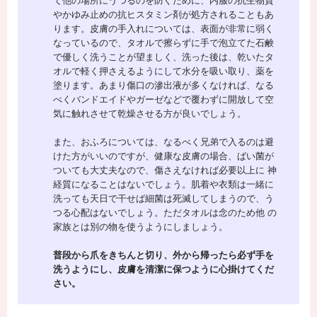
て他の場所にうつるのを防ぐために、内服の抗生物質
やかゆみ止めの抗ヒスタミン剤が処方されることもあ
ります。皮膚の手入れについては、表面が非常に弱く
なっているので、タオルで擦らずに手で泡立てた石鹸
で優しく洗うことが望ましく、洗った後は、乾いたタ
オルで軽く押さえるようにして水分を吸い取り、薬を
塗ります。あまり傷口の滲出液が多くなければ、なる
べくバンドエイドやガーゼなどで覆わずに開放して空
気に触れさせて乾燥させる方が良いでしょう。
また、おふろについては、なるべく兄弟で入るのは避
けた方がいいのですが、健康な皮膚の場合、ばい菌が
ついても大丈夫なので、傷さえなければ必要以上に 神
経質になることはないでしょう。肌着や衣類は一緒に
洗っても天日で干せば細菌は死滅してしまうので、う
つる心配はないでしょう。ただタオルは念のため他 の
家族とは別の物を使うようにしましょう。
普段から爪をきちんと切り、外から帰ったら必ず手を
洗うようにし、皮膚を清潔に保つように心掛けてくだ
さい。