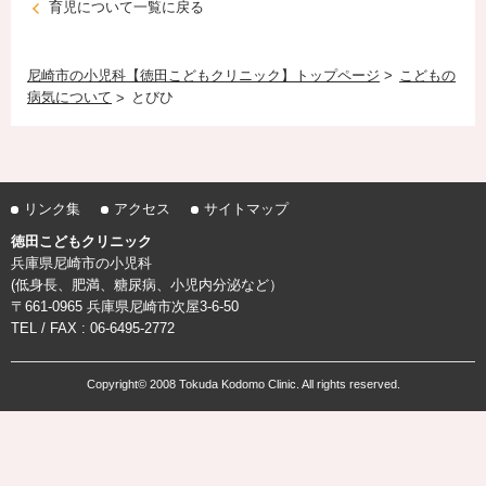
育児について一覧に戻る
尼崎市の小児科【徳田こどもクリニック】トップページ
こどもの
病気について
とびひ
リンク集
アクセス
サイトマップ
徳田こどもクリニック
兵庫県尼崎市の小児科
(低身長、肥満、糖尿病、小児内分泌など）
〒661-0965 兵庫県尼崎市次屋3-6-50
TEL / FAX : 06-6495-2772
Copyright© 2008 Tokuda Kodomo Clinic. All rights reserved.