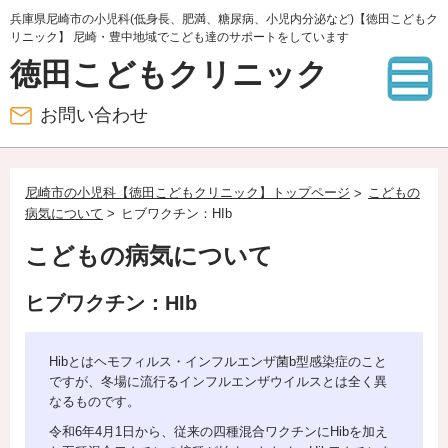
兵庫県尼崎市の小児科(低身長、肥満、糖尿病、小児内分泌など)【徳田こどもク
リニック】 尼崎・豊中地域でこども達のサポートをしています
徳田こどもクリニック
お問い合わせ
尼崎市の小児科【徳田こどもクリニック】トップページ
こどもの
病気について
ヒブワクチン：HIb
こどもの病気について
ヒブワクチン：HIb
Hibとはヘモフィルス・インフルエンザ菌b型感染症のこと
ですが、冬場に流行るインフルエンザウイルスとは全く異
なるものです。
令和6年4月1日から、従来の四種混合ワクチンにHibを加え