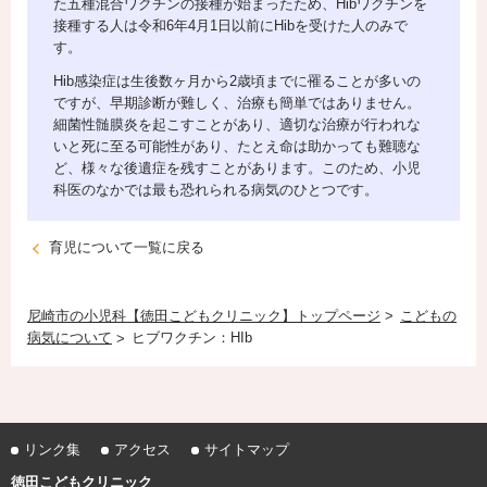
た五種混合ワクチンの接種が始まったため、Hibワクチンを
接種する人は令和6年4月1日以前にHibを受けた人のみで
す。
Hib感染症は生後数ヶ月から2歳頃までに罹ることが多いの
ですが、早期診断が難しく、治療も簡単ではありません。
細菌性髄膜炎を起こすことがあり、適切な治療が行われな
いと死に至る可能性があり、たとえ命は助かっても難聴な
ど、様々な後遺症を残すことがあります。このため、小児
科医のなかでは最も恐れられる病気のひとつです。
育児について一覧に戻る
尼崎市の小児科【徳田こどもクリニック】トップページ
こどもの
病気について
ヒブワクチン：HIb
リンク集
アクセス
サイトマップ
徳田こどもクリニック