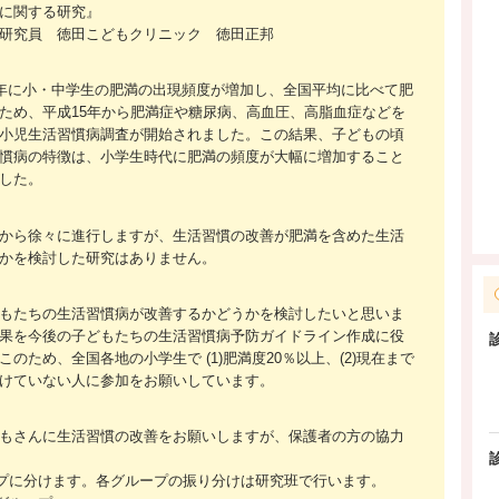
方に関する研究』
研究員 徳田こどもクリニック 徳田正邦
5年に小・中学生の肥満の出現頻度が増加し、全国平均に比べて肥
ため、平成15年から肥満症や糖尿病、高血圧、高脂血症などを
小児生活習慣病調査が開始されました。この結果、子どもの頃
慣病の特徴は、小学生時代に肥満の頻度が大幅に増加すること
ました。
から徐々に進行しますが、生活習慣の改善が肥満を含めた生活
かを検討した研究はありません。
もたちの生活習慣病が改善するかどうかを検討したいと思いま
果を今後の子どもたちの生活習慣病予防ガイドライン作成に役
のため、全国各地の小学生で (1)肥満度20％以上、(2)現在まで
けていない人に参加をお願いしています。
もさんに生活習慣の改善をお願いしますが、保護者の方の協力
ループに分けます。各グループの振り分けは研究班で行います。