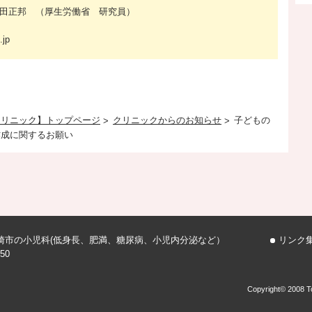
田正邦 （厚生労働省 研究員）
2
.jp
クリニック】トップページ
クリニックからのお知らせ
子どもの
作成に関するお願い
崎市の小児科
(低身長、肥満、糖尿病、小児内分泌など）
リンク
50
Copyright© 2008 To