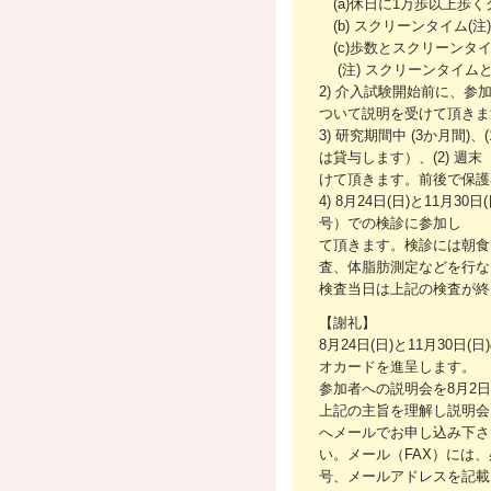
(a)休日に1万歩以上歩く
(b) スクリーンタイム(
(c)歩数とスクリーンタ
(注) スクリーンタイム
2) 介入試験開始前に、
ついて説明を受けて頂きま
3) 研究期間中 (3か月
は貸与します）、(2) 
けて頂きます。前後で保護
4) 8月24日(日)と11月3
号）での検診に参加し
て頂きます。検診には朝食
査、体脂肪測定などを行な
検査当日は上記の検査が終
【謝礼】
8月24日(日)と11月30
オカードを進呈します。
参加者への説明会を8月2日
上記の主旨を理解し説明会
へメールでお申し込み下さ
い。メール（FAX）には
号、メールアドレスを記載