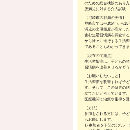
のための総合検診のあり
肥満児に対する介入試験 
【尼崎市の肥満の実情】
尼崎市では平成5年から1
満児の出現頻度が高かった
含む生活習慣病を調査する
から徐々に進行する生活習
であることもわかってき
【現在の問題点】
生活習慣病は、子どもの頃
習慣病を改善させるかどう
【お願いしたいこと】
生活習慣を改善すれば子ど
す。そして、この研究の結
立てたいと考えています。こ
医療機関で治療や指導を受
【方法】
参加をされる方には、子ど
もお願いします。
1) 参加者を下記の3グ