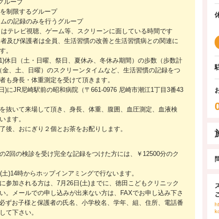
グループ
注)を制限するグループ
イムの記録のみを行うグループ
とはテレビ視聴、ゲーム等、スクリーンに面している時間です
参加者及び保護者は全員、生活習慣の改善と生活習慣病との関連に
す。
間)、(1)休日（土・日曜、祭日、夏休み、冬休み期間）の歩数（歩数計
週末（金、土、日曜）のスクリーンタイムなど、生活習慣の記録をつ
者も身長・体重測定を受けて頂きます。
0日(日)にJR尼崎駅前の昭和病院（〒661-0976 尼崎市潮江1丁目3番43
を抜いて来場して頂き、身長、体重、腹囲、血圧測定、血液検
います。
了後、おにぎり２個とお茶をお配りします。
日(日)の2回の検診を受け完全な記録をつけた方には、￥12500分のク
(土)14時からホップインアミングで行ないます。
に参加される方は、7月26日(土)までに、徳田こどもクリニック
い。メールでの申し込みが出来ない方は、FAXでお申し込み下さ
、必ずお子様と保護者の氏名、小学校名、学年、組、住所、電話番
して下さい。