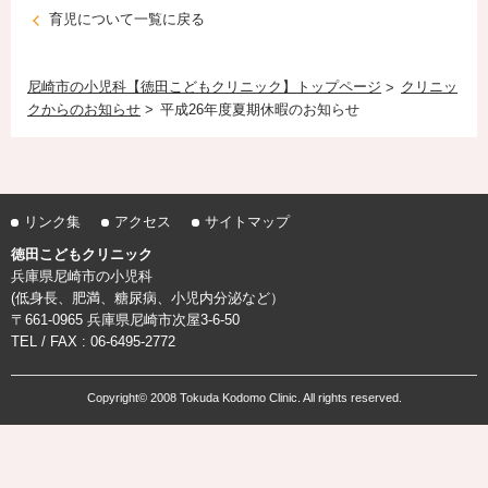
育児について一覧に戻る
尼崎市の小児科【徳田こどもクリニック】トップページ
クリニッ
クからのお知らせ
平成26年度夏期休暇のお知らせ
リンク集
アクセス
サイトマップ
徳田こどもクリニック
兵庫県尼崎市の小児科
(低身長、肥満、糖尿病、小児内分泌など）
〒661-0965 兵庫県尼崎市次屋3-6-50
TEL / FAX : 06-6495-2772
Copyright© 2008 Tokuda Kodomo Clinic. All rights reserved.