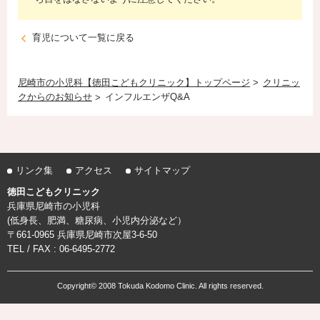
育児について一覧に戻る
尼崎市の小児科【徳田こどもクリニック】トップページ
クリニッ
クからのお知らせ
インフルエンザQ&A
リンク集
アクセス
サイトマップ
徳田こどもクリニック
兵庫県尼崎市の小児科
(低身長、肥満、糖尿病、小児内分泌など）
〒661-0965 兵庫県尼崎市次屋3-6-50
TEL / FAX : 06-6495-2772
Copyright© 2008 Tokuda Kodomo Clinic. All rights reserved.