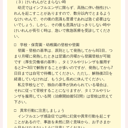
（３）けいれんがとまらない時
幼児ではインフルエンザに限らず、高熱に伴い熱性けい
れんを起こすことがありますので、数分以内でとまるよう
なけいれんで、その後の意識も普通であれば急ぐ必要はな
いでしょう。しかし、その後も意識がはっきりしない時や
けいれんが長引く時は、急いで救急医療を受診してくださ
い。
□ 学校・保育園・幼稚園の登校や登園
登園・登校の基準は、原則として発熱してから8日目。つ
まり月曜に発熱したときは翌週の月曜から登園登校が可能
です（厚生労働省の基準）。タミフルやリレンザを服用す
ると2〜3日で解熱することが多いのですが、発熱してから7
日目までは自宅で待機してください。ただし、解熱後2日を
経過していなければ、もう少し長めに休んでください。
私立学校などで、独自の基準が決められている場合は、
それに従って登校することになりますが、タミフルやリレ
ンザを服用している間（治療開始後5日間）は登校は控えて
下さい。
□ 異常行動に注意しましょう
インフルエンザ感染症では時に幻覚や異常行動を起こす
ことがあるので、事故を未然に防ぐ意味から、お子さまか
ら目をはなさないように注意してください。