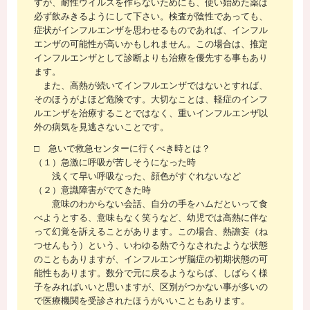
すが、耐性ウイルスを作らないためにも、使い始めた薬は
必ず飲みきるようにして下さい。検査が陰性であっても、
症状がインフルエンザを思わせるものであれば、インフル
エンザの可能性が高いかもしれません。この場合は、推定
インフルエンザとして診断よりも治療を優先する事もあり
ます。
また、高熱が続いてインフルエンザではないとすれば、
そのほうがよほど危険です。大切なことは、軽症のインフ
ルエンザを治療することではなく、重いインフルエンザ以
外の病気を見逃さないことです。
□ 急いで救急センターに行くべき時とは？
（１）急激に呼吸が苦しそうになった時
浅くて早い呼吸なった、顔色がすぐれないなど
（２）意識障害がでてきた時
意味のわからない会話、自分の手をハムだといって食
べようとする、意味もなく笑うなど、幼児では高熱に伴な
って幻覚を訴えることがあります。この場合、熱譫妄（ね
つせんもう）という、いわゆる熱でうなされたような状態
のこともありますが、インフルエンザ脳症の初期状態の可
能性もあります。数分で元に戻るようならば、しばらく様
子をみればいいと思いますが、区別がつかない事が多いの
で医療機関を受診されたほうがいいこともあります。